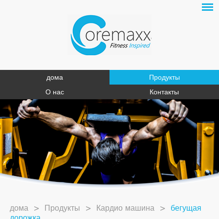
дома
Продукты
О нас
Контакты
дома
>
Продукты
>
Кардио машина
>
бегущая
дорожка