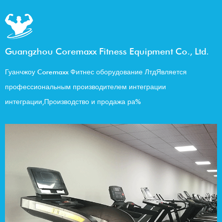
Guangzhou Coremaxx Fitness Equipment Co., Ltd.
Гуанчжоу Coremaxx Фитнес оборудование Лтд
Является
профессиональным производителем интеграции
интеграции,
Производство и продажа ра%